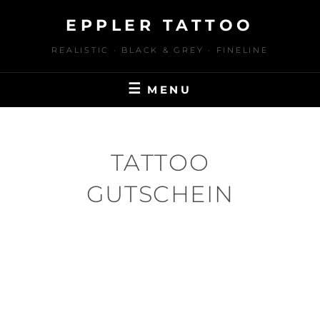
Skip
EPPLER TATTOO
to
content
REALISTIC · BLACK & GREY · FINELINE
MENU
TATTOO
GUTSCHEIN