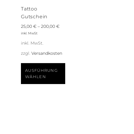
Tattoo
Gutschein
25,00
€
–
200,00
€
inkl. MwSt
inkl. MwSt.
zzgl.
Versandkosten
Dieses
Produkt
AUSFÜHRUNG
WÄHLEN
weist
mehrere
Varianten
auf.
Die
Optionen
können
auf