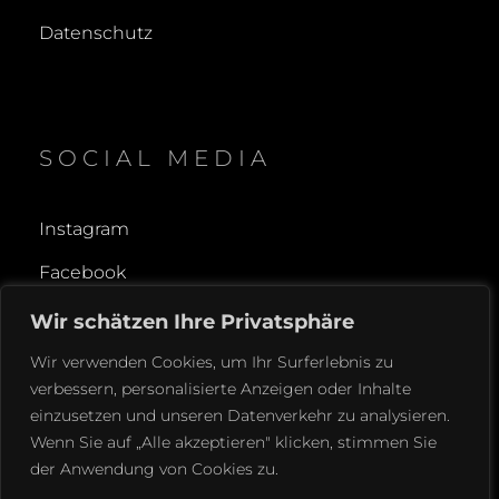
Datenschutz
SOCIAL MEDIA
Instagram
Facebook
Wir schätzen Ihre Privatsphäre
Wir verwenden Cookies, um Ihr Surferlebnis zu
verbessern, personalisierte Anzeigen oder Inhalte
einzusetzen und unseren Datenverkehr zu analysieren.
Wenn Sie auf „Alle akzeptieren" klicken, stimmen Sie
COPYRIGHT © 2026
EPPLER TATTOO
. ALL RIGHTS
der Anwendung von Cookies zu.
RESERVED.
DATENSCHUTZERKLÄRUNG
|
FOTOGRAFIE BY
CATCH THEMES