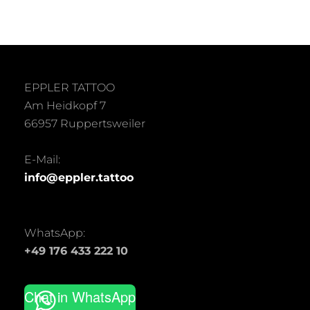
der
Produktseite
gewählt
werden
EPPLER TATTOO
Am Heidkopf 7
66957 Ruppertsweiler
E-Mail:
info@eppler.tattoo
WhatsApp:
+49 176 433 222 10
Chat in WhatsApp