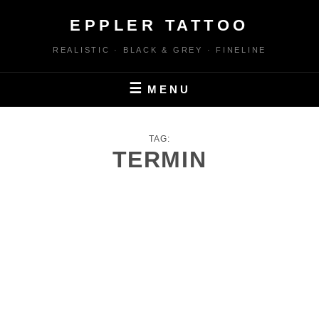
Skip
EPPLER TATTOO
to
content
REALISTIC · BLACK & GREY · FINELINE
MENU
TAG:
TERMIN